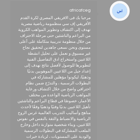
africafceg
مرحبا بك فى الافريقي المصري لكرة القدم
الأفريقي إف سي منظمومة رياضية مصرية
تهدف إلى اكتشاف وتطوير المواهب الكروية
من البراعم والناشئين حتى مرحلة الاحتراف
من خلال منظومة تدريبية متكاملة على أعلى
مستوى ونحن نسعى جاهدين لتحقيق نجاح
غير مسبوق و نعمل على تحليل انشطة
اللاعبين واستخراج ادق التفاصيل الفنية
لتطويرها للوصول لأفضل نتائج نهدف إلى
إعداد جيل من اللاعبين الموهوبين بدنيًا
وذهنيًا، ليكونوا مؤهلين للمشاركة في
البطولات الرسمية ، والتدرّج ضمن نظام
احترافي واضح من خلال اكتشاف ورعاية
المواهب الرياضية الواعدة من مختلف
الأعمار، خصوصًا في قطاع البراعم والناشئين
تأهيل اللاعبين بدنيًا وفنيًا وذهنيًا وفقًا لأحدث
مناهج وأساليب التدريب العالمية غرس الروح
الرياضية والانضباط والثقة بالنفس في نفوس
اللاعبين، وبناء شخصية متوازنة داخل وخارج
الملعب المشاركة في البطولات الرسمية
والودية على المستويات ، لزيادة خبرات