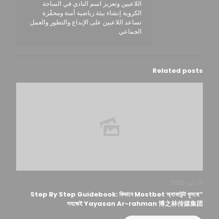
اللاعبين وتعزيز اسم النادي في الساحة
الكروية إنشاء بيئة رياضية آمنة ومحفّزة
تساعد اللاعبين على الإبداع والتطور والعمل
الجماعي
Related posts
5 مايو، 2025
“Step By Step Guidebook: কিভাবে Mostbet অ্যাকাউন্ট খুলবো
সহজেই Yayasan Ar-rahman 博之林传媒集团