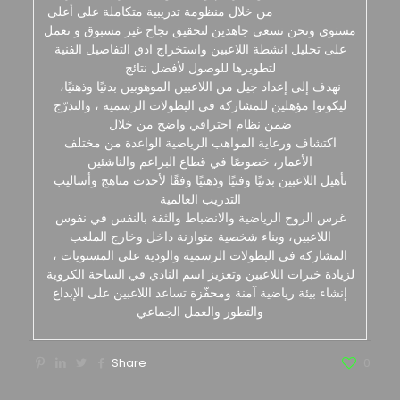
من خلال منظومة تدريبية متكاملة على أعلى
مستوى ونحن نسعى جاهدين لتحقيق نجاح غير مسبوق و نعمل
على تحليل انشطة اللاعبين واستخراج ادق التفاصيل الفنية
لتطويرها للوصول لأفضل نتائج
نهدف إلى إعداد جيل من اللاعبين الموهوبين بدنيًا وذهنيًا،
ليكونوا مؤهلين للمشاركة في البطولات الرسمية ، والتدرّج
ضمن نظام احترافي واضح من خلال
اكتشاف ورعاية المواهب الرياضية الواعدة من مختلف
الأعمار، خصوصًا في قطاع البراعم والناشئين
تأهيل اللاعبين بدنيًا وفنيًا وذهنيًا وفقًا لأحدث مناهج وأساليب
التدريب العالمية
غرس الروح الرياضية والانضباط والثقة بالنفس في نفوس
اللاعبين، وبناء شخصية متوازنة داخل وخارج الملعب
المشاركة في البطولات الرسمية والودية على المستويات ،
لزيادة خبرات اللاعبين وتعزيز اسم النادي في الساحة الكروية
إنشاء بيئة رياضية آمنة ومحفّزة تساعد اللاعبين على الإبداع
والتطور والعمل الجماعي
Share
0