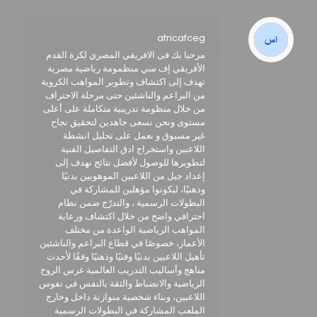
africafceg
مرحبا بك فى الافريقي المصري لكرة القدم
الأفريقي إف سي منظمومة رياضية مصرية
تهدف إلى اكتشاف وتطوير المواهب الكروية
من البراعم والناشئين حتى مرحلة الاحتراف
من خلال منظومة تدريبية متكاملة على أعلى
مستوى ونحن نسعى جاهدين لتحقيق نجاح
غير مسبوق و نعمل على تحليل انشطة
اللاعبين واستخراج ادق التفاصيل الفنية
لتطويرها للوصول لأفضل نتائج نهدف إلى
إعداد جيل من اللاعبين الموهوبين بدنيًا
وذهنيًا، ليكونوا مؤهلين للمشاركة في
البطولات الرسمية ، والتدرّج ضمن نظام
احترافي واضح من خلال اكتشاف ورعاية
المواهب الرياضية الواعدة من مختلف
الأعمار، خصوصًا في قطاع البراعم والناشئين
تأهيل اللاعبين بدنيًا وفنيًا وذهنيًا وفقًا لأحدث
مناهج وأساليب التدريب العالمية غرس الروح
الرياضية والانضباط والثقة بالنفس في نفوس
اللاعبين، وبناء شخصية متوازنة داخل وخارج
الملعب المشاركة في البطولات الرسمية