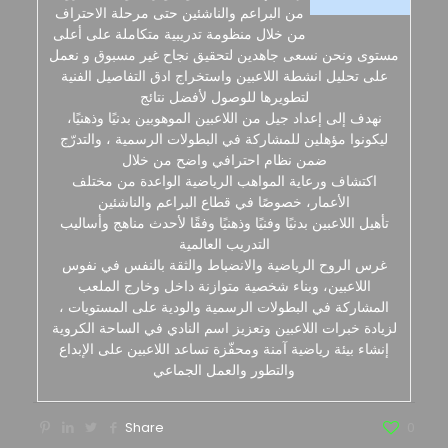
من البراعم والناشئين حتى مرحلة الاحتراف
من خلال منظومة تدريبية متكاملة على أعلى
مستوى ونحن نسعى جاهدين لتحقيق نجاح غير مسبوق و نعمل
على تحليل انشطة اللاعبين واستخراج ادق التفاصيل الفنية
لتطويرها للوصول لأفضل نتائج
نهدف إلى إعداد جيل من اللاعبين الموهوبين بدنيًا وذهنيًا،
ليكونوا مؤهلين للمشاركة في البطولات الرسمية ، والتدرّج
ضمن نظام احترافي واضح من خلال
اكتشاف ورعاية المواهب الرياضية الواعدة من مختلف
الأعمار، خصوصًا في قطاع البراعم والناشئين
تأهيل اللاعبين بدنيًا وفنيًا وذهنيًا وفقًا لأحدث مناهج وأساليب
التدريب العالمية
غرس الروح الرياضية والانضباط والثقة بالنفس في نفوس
اللاعبين، وبناء شخصية متوازنة داخل وخارج الملعب
المشاركة في البطولات الرسمية والودية على المستويات ،
لزيادة خبرات اللاعبين وتعزيز اسم النادي في الساحة الكروية
إنشاء بيئة رياضية آمنة ومحفّزة تساعد اللاعبين على الإبداع
والتطور والعمل الجماعي
Share
0