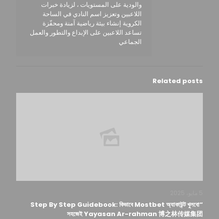
والودية على المستويات ، لزيادة خبرات
اللاعبين وتعزيز اسم النادي في الساحة
الكروية إنشاء بيئة رياضية آمنة ومحفّزة
تساعد اللاعبين على الإبداع والتطور والعمل
الجماعي
Related posts
5 مايو، 2025
“Step By Step Guidebook: কিভাবে Mostbet অ্যাকাউন্ট খুলবো
সহজেই Yayasan Ar-rahman 博之林传媒集团