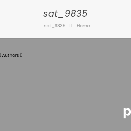
9835_sat
9835_sat
Home
Authors
р