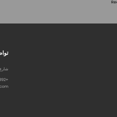
Re
تواص
شارع 20، قسم ثان 6 أكتوبر، محافظة الجيز
+201094784392
.com