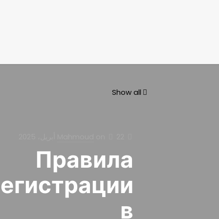
Show all
22 أبريل، 2025
on
Mahmoud
Правила
егистрации
в