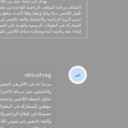
نهدف إلى إعداد جيل من اللاعب
اكتشاف ورعاية المواهب الرياضية الواعدة من مختل
تأهيل اللاعبين بدنيًا وفنيًا وذهنيًا وفقًا لأحدث مناه
غرس الروح الرياضية والانضباط والثقة بالنفس في
المشاركة في البطولات الرسمية والودية على المستو
إنشاء بيئة رياضية آمنة ومحفّزة تساعد اللاعبين عل
0
africafceg
مرحبا بك فى الافريقي المصر
والناشئين حتى مرحلة الاحتر
تحليل انشطة اللاعبين واستخراج
مؤهلين للمشاركة في البطولات
خصوصًا في قطاع البراعم والناش
والثقة بالنفس في نفوس اللاع