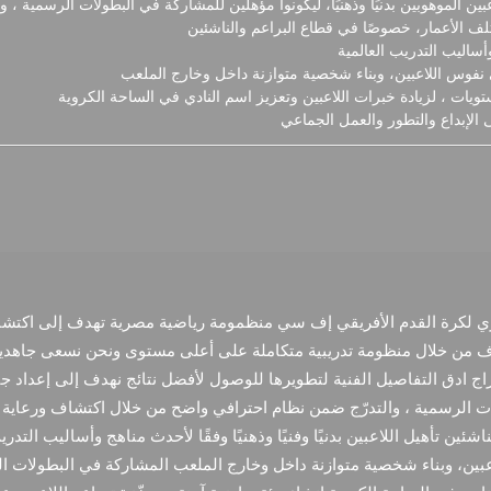
ين الموهوبين بدنيًا وذهنيًا، ليكونوا مؤهلين للمشاركة في البطولات الرسمية 
ف الأعمار، خصوصًا في قطاع البراعم والناشئين
ج وأساليب التدريب العالمية
 نفوس اللاعبين، وبناء شخصية متوازنة داخل وخارج الملعب
يات ، لزيادة خبرات اللاعبين وتعزيز اسم النادي في الساحة الكروية
ى الإبداع والتطور والعمل الجماعي
ي لكرة القدم الأفريقي إف سي منظمومة رياضية مصرية تهدف إلى اكتشاف
اف من خلال منظومة تدريبية متكاملة على أعلى مستوى ونحن نسعى جاهد
 ادق التفاصيل الفنية لتطويرها للوصول لأفضل نتائج نهدف إلى إعداد جيل من
 الرسمية ، والتدرّج ضمن نظام احترافي واضح من خلال اكتشاف ورعاية ا
ئين تأهيل اللاعبين بدنيًا وفنيًا وذهنيًا وفقًا لأحدث مناهج وأساليب التد
بين، وبناء شخصية متوازنة داخل وخارج الملعب المشاركة في البطولات ال