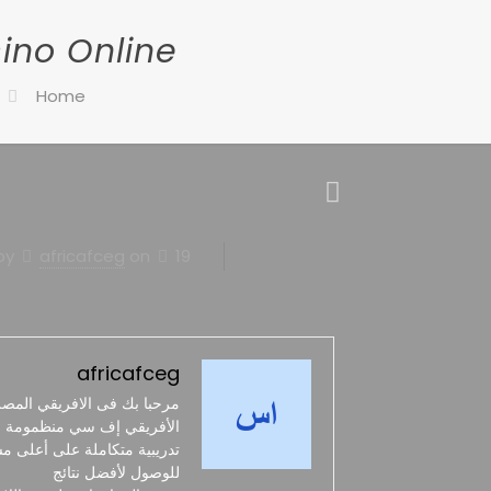
ino Online
Home
19 أبريل، 2025
on
africafceg
by
africafceg
مرحبا بك فى الافريقي المصر
الأفريقي إف سي منظمومة ري
تدريبية متكاملة على أعلى م
للوصول لأفضل نتائج