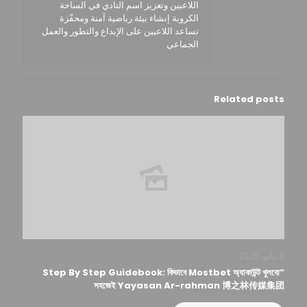
اللاعبين وتعزيز اسم النادي في الساحة
الكروية إنشاء بيئة رياضية آمنة ومحفّزة
تساعد اللاعبين على الإبداع والتطور والعمل
الجماعي
Related posts
5 مايو، 2025
“Step By Step Guidebook: কিভাবে Mostbet অ্যাকাউন্ট খুলবো
সহজেই Yayasan Ar-rahman 博之林传媒集团