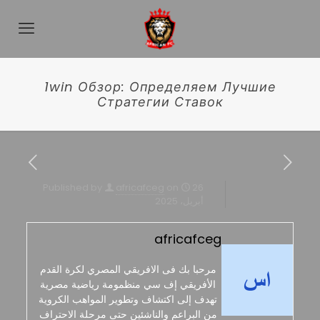
1win Обзор: Определяем Лучшие
Стратегии Ставок
Published by
africafceg
on
26
أبريل، 2025
africafceg
مرحبا بك فى الافريقي المصري لكرة القدم
الأفريقي إف سي منظمومة رياضية مصرية
تهدف إلى اكتشاف وتطوير المواهب الكروية
من البراعم والناشئين حتى مرحلة الاحتراف