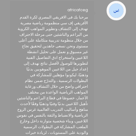
africafceg
مرحبا بك فى الافريقي المصري لكرة القدم
الأفريقي إف سي منظمومة رياضية مصرية
تهدف إلى اكتشاف وتطوير المواهب الكروية
من البراعم والناشئين حتى مرحلة الاحتراف
من خلال منظومة تدريبية متكاملة على أعلى
مستوى ونحن نسعى جاهدين لتحقيق نجاح
غير مسبوق و نعمل على تحليل انشطة
اللاعبين واستخراج ادق التفاصيل الفنية
لتطويرها للوصول لأفضل نتائج نهدف إلى
إعداد جيل من اللاعبين الموهوبين بدنيًا
وذهنيًا، ليكونوا مؤهلين للمشاركة في
البطولات الرسمية ، والتدرّج ضمن نظام
احترافي واضح من خلال اكتشاف ورعاية
المواهب الرياضية الواعدة من مختلف
الأعمار، خصوصًا في قطاع البراعم والناشئين
تأهيل اللاعبين بدنيًا وفنيًا وذهنيًا وفقًا لأحدث
مناهج وأساليب التدريب العالمية غرس الروح
الرياضية والانضباط والثقة بالنفس في نفوس
اللاعبين، وبناء شخصية متوازنة داخل وخارج
الملعب المشاركة في البطولات الرسمية
والودية على المستويات ، لزيادة خبرات