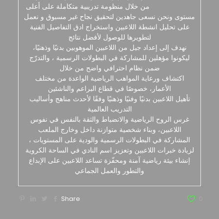
من خلال منظومة تدريبية متكاملة على أعلى
مستوى ونحن نسعى جاهدين لتحقيق نجاح غير مسبوق و نعمل
على تحليل انشطة اللاعبين واستخراج ادق التفاصيل الفنية
لتطويرها للوصول لأفضل نتائج
نهدف إلى إعداد جيل من اللاعبين الموهوبين بدنيًا وذهنيًا،
ليكونوا مؤهلين للمشاركة في البطولات الرسمية ، والتدرّج
ضمن نظام احترافي واضح من خلال
اكتشاف ورعاية المواهب الرياضية الواعدة من مختلف
الأعمار، خصوصًا في قطاع البراعم والناشئين
تأهيل اللاعبين بدنيًا وفنيًا وذهنيًا وفقًا لأحدث مناهج وأساليب
التدريب العالمية
غرس الروح الرياضية والانضباط والثقة بالنفس في نفوس
اللاعبين، وبناء شخصية متوازنة داخل وخارج الملعب
المشاركة في البطولات الرسمية والودية على المستويات ،
لزيادة خبرات اللاعبين وتعزيز اسم النادي في الساحة الكروية
إنشاء بيئة رياضية آمنة ومحفّزة تساعد اللاعبين على الإبداع
والتطور والعمل الجماعي
Share
0